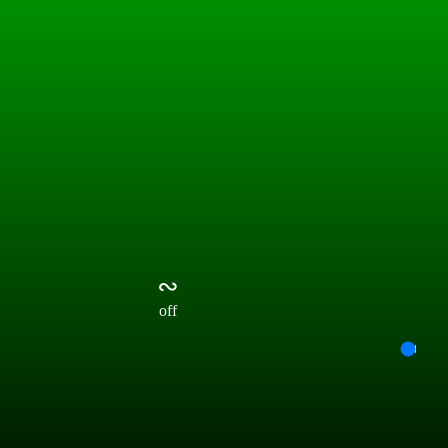
∾
off