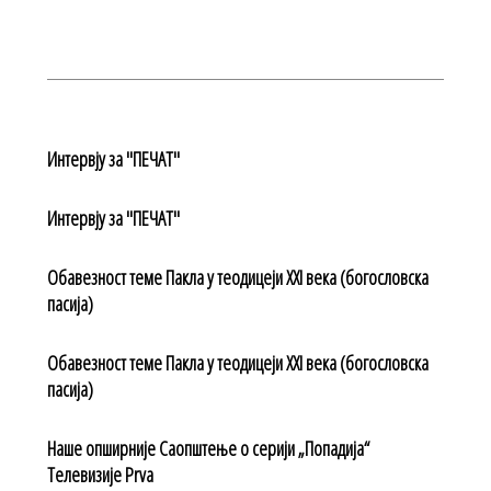
Интервју за "ПЕЧАТ"
Интервју за "ПЕЧАТ"
Обавезност теме Пакла у теодицеји XXI века (богословска
пасија)
Обавезност теме Пакла у теодицеји XXI века (богословска
пасија)
Наше опширније Саопштење о серији „Попадија“
Телевизије Prva