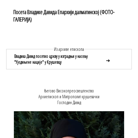
Посета Владике Давида Епархији далматинској (ФОТО-
ГАЛЕРИЈА)
Из архиве епископа
Владика Давид посетио цркву у изградњи у насељу
➔
"Уједињене нације" у Крушевцу
Његово Високопреосвештенство
Архиепископ и Митрополит крушевачки
Господин Давид