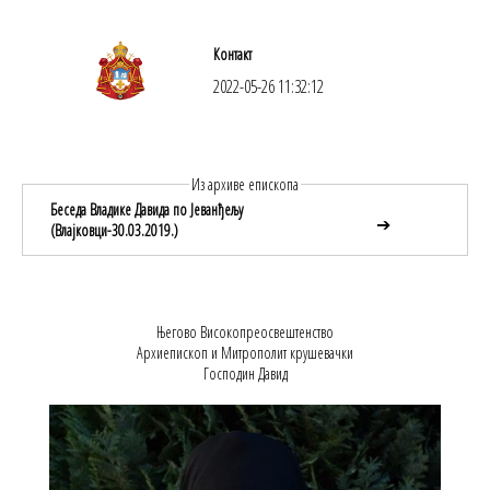
Контакт
2022-05-26 11:32:12
Из архиве епископа
Беседа Владике Давида по Јеванђељу
➔
(Влајковци-30.03.2019.)
Његово Високопреосвештенство
Архиепископ и Митрополит крушевачки
Господин Давид