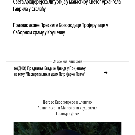
Света Архијерејска Литургија у манастиру Светог Архангела
Гаврила у Сталаћу
Празник иконе Пресвете Богородице Тројеручице у
Саборном храму у Крушевцу
Из архиве епископа
(АУДИО) Предавање Владике Давида у Пријепољу
➔
на тему "Пастирски лик и дело Патријарха Павла"
Његово Високопреосвештенство
Архиепископ и Митрополит крушевачки
Господин Давид