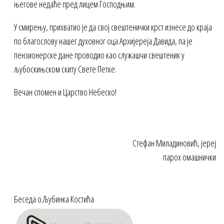
његове недаће пред лицем Господњим.
У смирењу, прихватио је да свој свештенички крст изнесе до краја
по благослову нашег духовног оца Архијереја Давида, па је
пензионерске дане проводио као служашчи свештеник у
љубоскињском скиту Свете Петке.
Вечан спомен и Царство Небеско!
Стефан Миладиновић, јереј
парох омашнички
Беседа о.Љубинка Костића