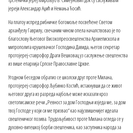
трстенички јереј Мирољуб Б. Симеуновић док су саслуживали
јереји Александар Аџић и Немања Ћосић.
На платоу испред рибничке богомоље посвећене Светом
арханђелу Гаврилу, свечаним чином опела началствовао је по
благослову Његовог Високопреосвештенства Архиепископа и
митрополита крушевачког Господина Давида, његов секретар
протојереј-ставрофор Драги Вешковац уз саслужење свештенства
из више епархија Српске Православне Цркве.
Угодном беседом обратио се школски друг проте Милана,
протојереј-ставрофор Љубинко Костић, истакнувши да се живот
његовог друга из разреда најбоље може исказати кроз
светописамске речи „Ревност за дом Господњи изједа ме, за дом
твој Господе у који си ме призвао“ као најузвишенијег идеала
свештеничког позива. Трудољубивост проте Милана огледа се у
духовно-витешкој борби свештеника, као заступника народа за