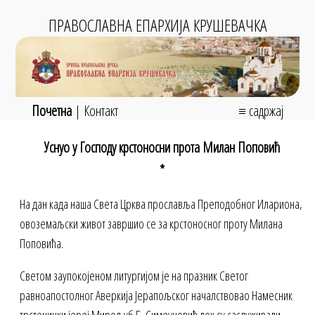
ПРАВОСЛАВНА ЕПАРХИЈА КРУШЕВАЧКА
Почетна
|
Контакт
≡ садржај
Уснуо у Господу крстоносни прота Милан Поповић
*
На дан када наша Света Црква прославља Преподобног Илариона,
овоземаљски живот завршио се за крстоносног проту Милана
Поповића.
Светом заупокојеном литургијом је на празник Светог
равноапостолног Аверкија Јерапољског началствовао Намесник