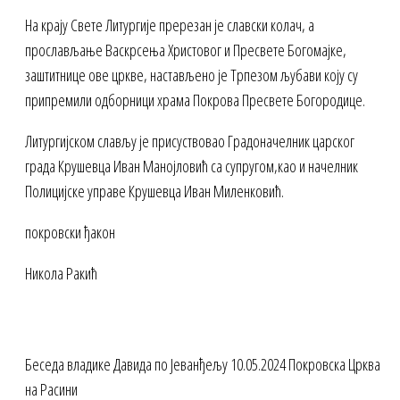
На крају Свете Литургије пререзан је славски колач, а
прослављање Васкрсења Христовог и Пресвете Богомајке,
заштитнице ове цркве, настављено је Трпезом љубави коју су
припремили одборници храма Покрова Пресвете Богородице.
Литургијском слављу је присуствовао Градоначелник царског
града Крушевца Иван Манојловић са супругом,као и начелник
Полицијске управе Крушевца Иван Миленковић.
покровски ђакон
Никола Ракић
Беседа владике Давида по Јеванђељу 10.05.2024 Покровска Црква
на Расини