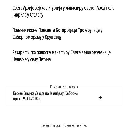
Света Архијерејска Литургија у манастиру Светог Архангела
Гаврила у Сталаћу
Празник иконе Пресвете Богородице Тројеручице у
Саборном храму у Крушевцу
Евхаристијска радост у манастиру Свете великомученице
Недеље у селу Петина
Из архиве епископа
Беседа Владике Давида по Јеванђељу (Саборна
➔
црква-25.11.2018.)
Његово Високопреосвештенство