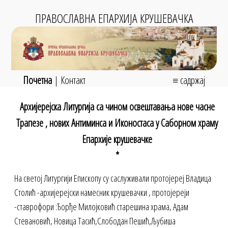
ПРАВОСЛАВНА ЕПАРХИЈА КРУШЕВАЧКА
Почетна
|
Контакт
≡ садржај
Архијерејска Литургија са чином освештавања нове часне
Трапезе , нових Антиминса и Иконостаса у Саборном храму
Епархије крушевачке
*
На светој Литургији Епископу су саслуживали протојереј Владица
Столић -архијерејски намесник крушевачки , протојереји
-ставрофори :Ђорђе Милојковић старешина храма, Адам
Стевановић, Новица Тасић,Слободан Пешић,Љубиша