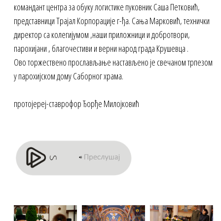
командант центра за обуку логистике пуковник Саша Петковић,
представници Трајал Корпорације г-ђа. Сања Марковић, технички
директор са колегијумом ,наши приложници и добротвори,
парохијани , благочестиви и верни народ града Крушевца .
Ово торжествено прослављање настављено је свечаном трпезом
у парохијском дому Саборног храма.
протојереј-ставрофор Ђорђе Милојковић