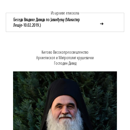
Из архиве епископа
Беседа Владике Давида по Јаванђељу (Манастир
➔
Лешје-10.02.2019.)
Његово Високопреосвештенство
Архиепископ и Митрополит крушевачки
Господин Давид