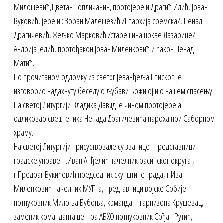
Милошевић,Цветан Топличанин, протојереји Драгић Илић, Јован
Вуковић, јереји : Зоран Малешевић /Епархија сремска/, Ненад
Драгичевић, Жељко Марковић /старешина цркве Лазарице/
Андрија Јелић, протођакон Јован Миленковић и ђакон Ненад
Матић.
По прочитаном одломку из светог Јеванђеља Епископ је
изговорио надахнуту беседу о љубави Божијој и о нашем спасењу.
На светој Литургији Владика Давид је чином протојереја
одликовао свештеника Ненада Драгичевића пароха при Саборном
храму.
На светој Литургији присуствовале су званице : представници
градске управе: г.Иван Анђелић начелник расинског округа ,
г.Предраг Вукићевић председник скупштине града, г.Иван
Миленковић начелник МУП-а, предтавници војске Србије
потпуковник Милоња Бубоња, командант гарнизона Крушевац,
заменик команданта центра АБХО потпуковник Срђан Рутић,