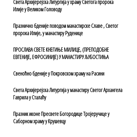
Света Архијерејска Литургија у храму Светога пророка
Илије у Великом Головоду
Празнично бденије поводом манастирске Славе , Светог
пророка Илије, у манастиру Руденице
ПРОСЛАВА СВЕТЕ КНЕГИЊЕ МИЛИЦЕ, (ПРЕПОДОБНЕ
ЕВГЕНИЈЕ, ЕФРОСИНИЈЕ) У МАНАСТИРУ ЉУБОСТИЊА
Свеноћно бденије у Покровском храму на Расини
Света Архијерејска Литургија у манастиру Светог Архангела
Гаврила у Сталаћу
Празник иконе Пресвете Богородице Тројеручице у
Саборном храму у Крушевцу