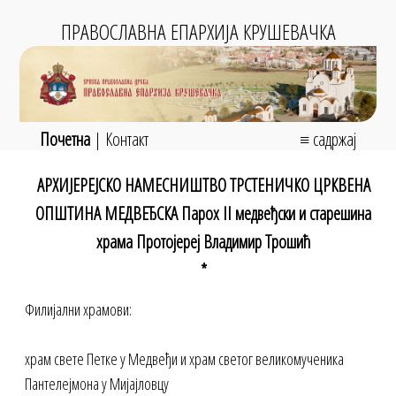
ПРАВОСЛАВНА ЕПАРХИЈА КРУШЕВАЧКА
Почетна
|
Контакт
≡ садржај
АРХИЈЕРЕЈСКО НАМЕСНИШТВО ТРСТЕНИЧКО ЦРКВЕНА
ОПШТИНА МЕДВЕЂСКА Парох II медвеђски и старешина
храма Протојереј Владимир Трошић
*
Филијални храмови:
храм свете Петке у Медвеђи и храм светог великомученика
Пантелејмона у Мијајловцу