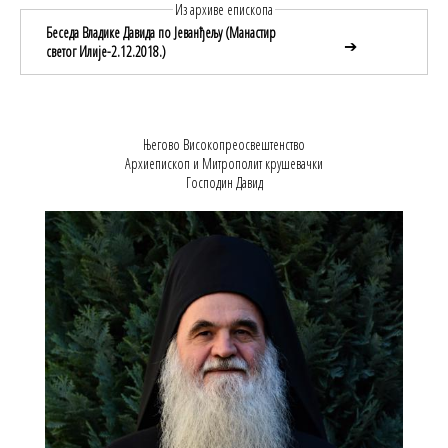
Из архиве епископа
Беседа Владике Давида по Јеванђељу (Манастир
➔
светог Илије-2.12.2018.)
Његово Високопреосвештенство
Архиепископ и Митрополит крушевачки
Господин Давид