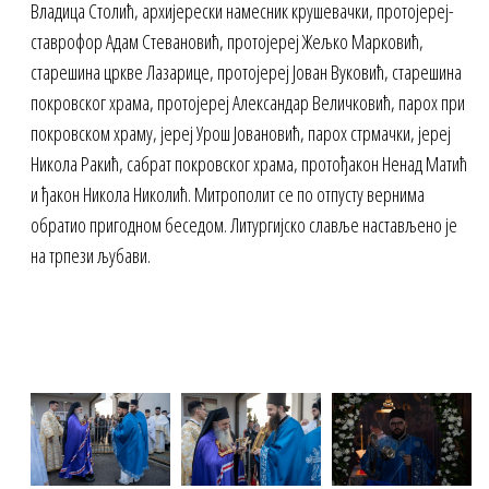
Владица Столић, архијерески намесник крушевачки, протојереј-
ставрофор Адам Стевановић, протојереј Жељко Марковић,
старешина цркве Лазарице, протојереј Јован Вуковић, старешина
покровског храма, протојереј Александар Величковић, парох при
покровском храму, јереј Урош Јовановић, парох стрмачки, јереј
Никола Ракић, сабрат покровског храма, протођакон Ненад Матић
и ђакон Никола Николић. Митрополит се по отпусту вернима
обратио пригодном беседом. Литургијско славље настављено је
на трпези љубави.