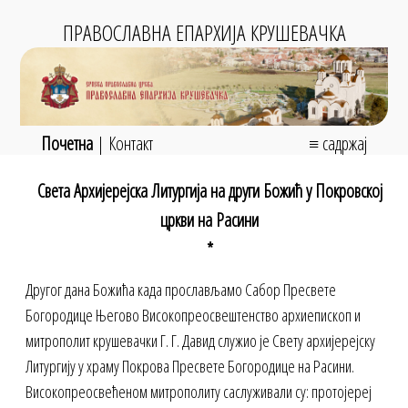
ПРАВОСЛАВНА ЕПАРХИЈА КРУШЕВАЧКА
Почетна
|
Контакт
≡ садржај
Света Архиjерејска Литургија на други Божић у Покровској
цркви на Расини
*
Другог дана Божића када прослављамо Сабор Пресвете
Богородице Његово Високопреосвештенство архиепископ и
митрополит крушевачки Г. Г. Давид служио је Свету архијерејску
Литургију у храму Покрова Пресвете Богородице на Расини.
Високопреосвећеном митрополиту саслуживали су: протојереј