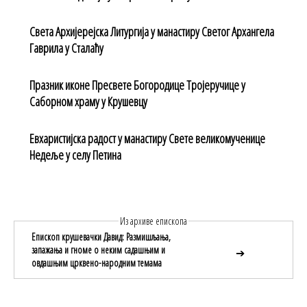
Света Архијерејска Литургија у манастиру Светог Архангела
Гаврила у Сталаћу
Празник иконе Пресвете Богородице Тројеручице у
Саборном храму у Крушевцу
Евхаристијска радост у манастиру Свете великомученице
Недеље у селу Петина
Из архиве епископа
Епископ крушевачки Давид: Размишљања,
запажања и гноме о неким садашњим и
➔
овдашњим црквено-народним темама