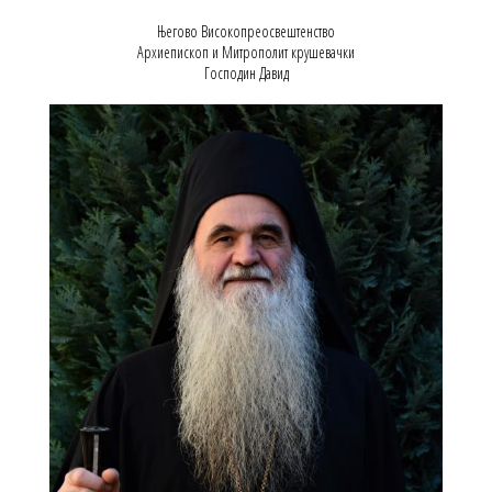
Његово Високопреосвештенство
Архиепископ и Митрополит крушевачки
Господин Давид