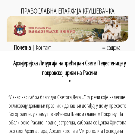
ПРАВОСЛАВНА ЕПАРХИЈА КРУШЕВАЧКА
Почетна
|
Контакт
≡ садржај
Архијерејска Литургија на трећи дан Свете Педестенице у
покровској цркви на Расини
*
”Данас нас сабра благодат Светога Духа…” су речи које налепше
осликавају данашњи празник и данашњи догађај у дому Пресвете
Богородице, у храму посвећеном Њеном славном Покрову. На
обали реке Расине, подно Јастрепца, сабрала се Црква Христова
око свог Архипастира, Архиепископа и Митрополита Господина