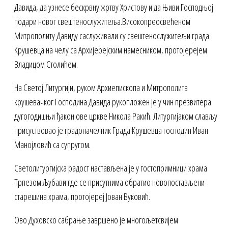
Давида, да узнесе бескрвну жртву Христову и да Њиви Господњој
подари новог свештенослужитеља.Високопреосвећеном
Митрополиту Давиду саслуживали су свештенослужитељи града
Крушевца на челу са Архијерејским намесником, протојерејем
Владицом Столићем.
На Светој Литургији, руком Архиепископа и Митрополита
крушевачког Господина Давида рукопложен је у чин презвитера
дугогодишњи ђакон ове цркве Никола Ракић. Литургијаком слављу
присуствовао је градоначелник Града Крушевца господин Иван
Манојловић са супругом.
Светолитургијска радост настављена је у гостопримници храма
Трпезом Љубави где се присутнима обратио новопостављени
старешина храма, протојереј Јован Вуковић.
Ово Духовско сабрање завршено је многољетсвијем