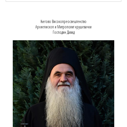
Његово Високопреосвештенство
Архиепископ и Митрополит крушевачки
Господин Давид