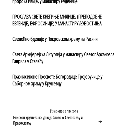
пророка Илије, у манастиру Руденице
ПРОСЛАВА СВЕТЕ КНЕГИЊЕ МИЛИЦЕ, (ПРЕПОДОБНЕ
ЕВГЕНИЈЕ, ЕФРОСИНИЈЕ) У МАНАСТИРУ ЉУБОСТИЊА
Свеноћно бденије у Покровском храму на Расини
Света Архијерејска Литургија у манастиру Светог Архангела
Гаврила у Сталаћу
Празник иконе Пресвете Богородице Тројеручице у
Саборном храму у Крушевцу
Из архиве епископа
Епископ крушевачки Давид: Слово о Светосављу и
➔
Православљу