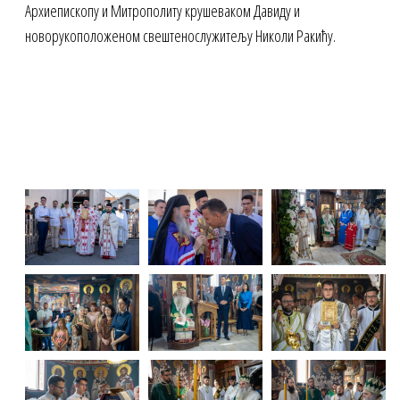
Архиепископу и Митрополиту крушеваком Давиду и
новорукоположеном свештенослужитељу Николи Ракићу.