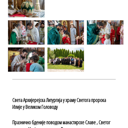
Света Архијерејска Литургија у храму Светога пророка
Илије у Великом Головоду
Празнично бденије поводом манастирске Славе , Светог