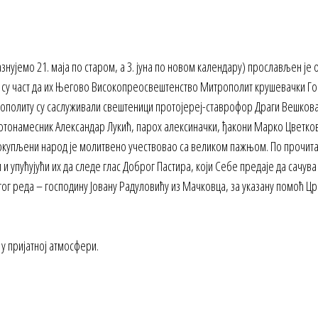
знујемо 21. маја по старом, а 3. јуна по новом календару) прослављен је
 су част да их Његово Високопреосвештенство Митрополит крушевачки Гос
трополиту су саслуживали свештеници протојереј-ставрофор Драги Вешков
тонамесник Александар Лукић, парох алексиначки, ђакони Марко Цветкови
 окупљени народ је молитвено учествовао са великом пажњом. По прочита
и упућујући их да следе глас Доброг Пастира, који Себе предаје да сачува
гог реда – господину Јовану Радуловићу из Мачковца, за указану помоћ 
у пријатној атмосфери.