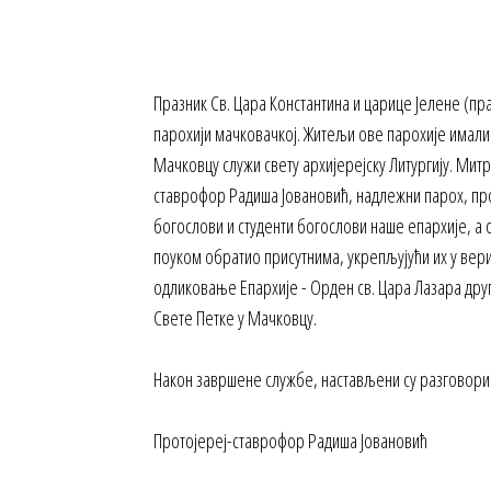
Празник Св. Цара Константина и царице Јелене (пра
парохији мачковачкој. Житељи ове парохије имали
Мачковцу служи свету архијерејску Литургију. Ми
ставрофор Радиша Јовановић, надлежни парох, про
богослови и студенти богослови наше епархије, а
поуком обратио присутнима, укрепљујући их у вери 
одликовање Епархије - Орден св. Цара Лазара дру
Свете Петке у Мачковцу.
Након завршене службе, настављени су разговори 
Протојереј-ставрофор Радиша Јовановић