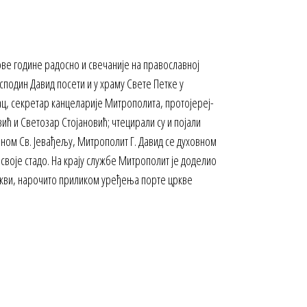
 ове године радосно и свечаније на православној
подин Давид посети и у храму Свете Петке у
ац, секретар канцеларије Митрополита, протојереј-
ћ и Светозар Стојановић; чтецирали су и појали
ном Св. Јевађељу, Митрополит Г. Давид се духовном
 своје стадо. На крају службе Митрополит је доделио
Цркви, нарочито приликом уређења порте цркве