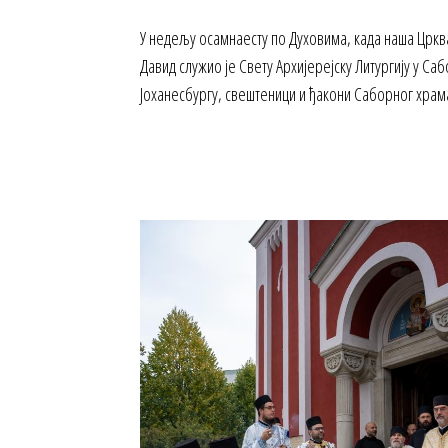
У недељу осамнаесту по Духовима, када наша Цр
Давид служио је Свету Архијерејску Литургију у С
Јоханесбургу, свештеници и ђакони Саборног храм