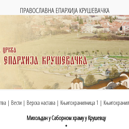
ПРАВОСЛАВНА ЕПАРХИЈА КРУШЕВАЧКА
тва
|
Вести
|
Верска настава
|
Књигохранилница 1
|
Књигохранил
Михољдан у Саборном храму у Крушевцу
*