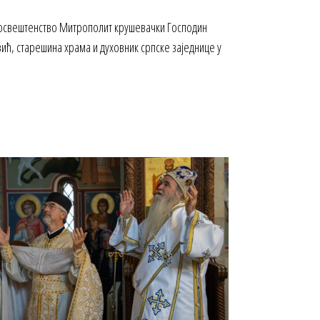
еосвештенство Митрополит крушевачки Господин
ић, старешина храма и духовник српске заједнице у