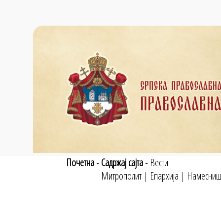
Почетна
-
Садржај сајта
-
Вести
Митрополит
|
Епархија
|
Намесниш