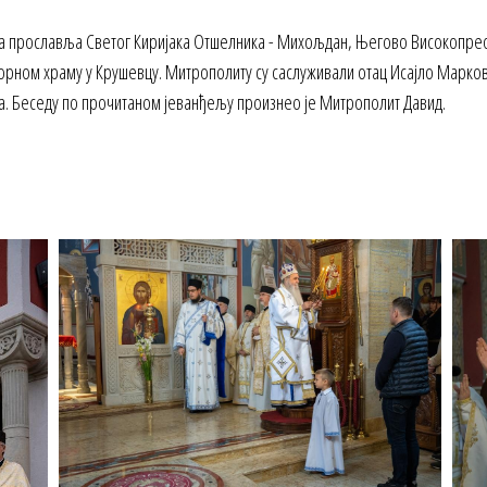
ква прославља Светог Киријака Отшелника - Михољдан, Његово Високопр
аборном храму у Крушевцу. Митрополиту су саслуживали отац Исајло Марков
а. Беседу по прочитаном јеванђељу произнео је Митрополит Давид.