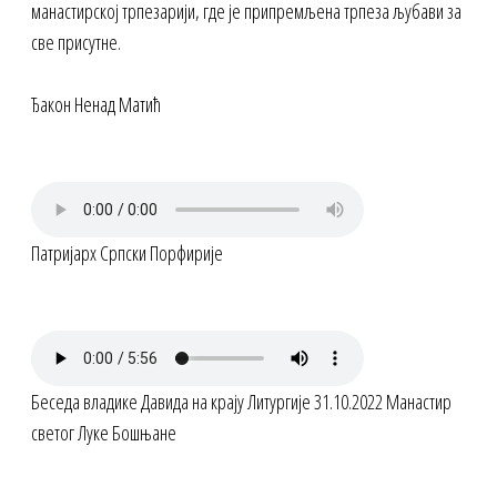
манастирској трпезарији, где је припремљена трпеза љубави за
све присутне.
Ђакон Ненад Матић
Патријарх Српски Порфирије
Беседа владике Давида на крају Литургије 31.10.2022 Манастир
светог Луке Бошњане