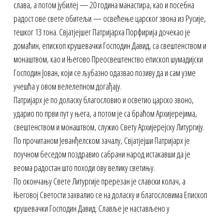
слава, а потом јубилеј — 20 година манастира, као и посебна
радост ове свете обитељи — освећење царског звона из Русије,
тешког 13 тона. Свјатјејшег Патријарха Порфирија дочекао је
домаћин, епископ крушевачки Господин Давид, са свештенством и
монаштвом, као и Његово Преосвештенство епископ шумадијски
Господин Јован, који се љубазно одазвао позиву да и сам узме
учешћа у овом велелепном догађају.
Патријарх је по доласку благословио и осветио царско звоно,
ударио по први пут у њега, а потом је са браћом Архијерејима,
свештенством и монаштвом, служио Свету Архијерејску Литургију.
По прочитаном Јеванђелском зачалу, Свјатјејши Патријарх је
поучном беседом поздравио сабрани народ истакавши да је
веома радостан што походи ову велику светињу.
По окончању Свете Литургије пререзан је славски колач, а
Његовој Светости захвалио се на доласку и благословима Епископ
крушевачки Господин Давид. Славље је настављено у