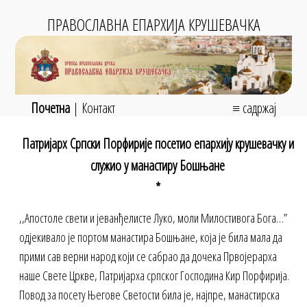
ПРАВОСЛАВНА ЕПАРХИЈА КРУШЕВАЧКА
Почетна
|
Контакт
≡ садржај
Патријарх Српски Порфирије посетио епархију крушевачку и
служио у манастиру Бошњане
*
,,Апостоле свети и јеванђелисте Луко, моли Милостивога Бога…”
одјекивало је портом манастира Бошњане, која је била мала да
прими сав верни народ који се сабрао да дочека Првојерарха
наше Свете Цркве, Патријарха српског Господина Кир Порфирија.
Повод за посету Његове Светости била је, најпре, манастирска