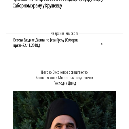
Саборном храму у Крушевцу
Из архиве епископа
Беседа Владике Давида по Јеванђељу (Саборна
➔
црква-22.11.2018,)
Његово Високопреосвештенство
Архиепископ и Митрополит крушевачки
Господин Давид