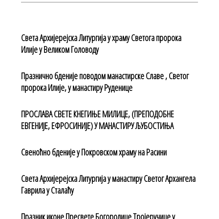
Света Архијерејска Литургија у храму Светога пророка
Илије у Великом Головоду
Празнично бденије поводом манастирске Славе , Светог
пророка Илије, у манастиру Руденице
ПРОСЛАВА СВЕТЕ КНЕГИЊЕ МИЛИЦЕ, (ПРЕПОДОБНЕ
ЕВГЕНИЈЕ, ЕФРОСИНИЈЕ) У МАНАСТИРУ ЉУБОСТИЊА
Свеноћно бденије у Покровском храму на Расини
Света Архијерејска Литургија у манастиру Светог Архангела
Гаврила у Сталаћу
Празник иконе Пресвете Богородице Тројеручице у