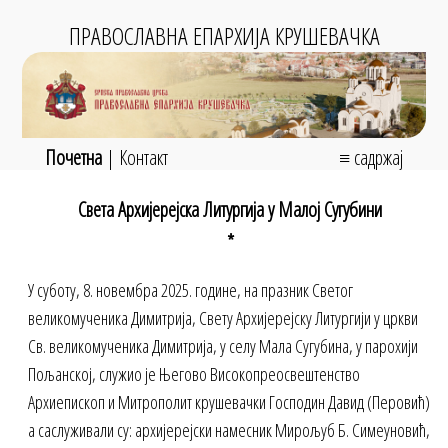
ПРАВОСЛАВНА ЕПАРХИЈА КРУШЕВАЧКА
Почетна
|
Контакт
≡ садржај
Света Архијерејска Литургија у Малој Сугубини
*
У суботу, 8. новембра 2025. године, на празник Светог
великомученика Димитрија, Свету Архијерејску Литургији у цркви
Св. великомученика Димитрија, у селу Мала Сугубина, у парохији
Пољанској, служио је Његово Високопреосвештенство
Архиепископ и Митрополит крушевачки Господин Давид (Перовић)
а саслуживали су: архијерејски намесник Мирољуб Б. Симеуновић,