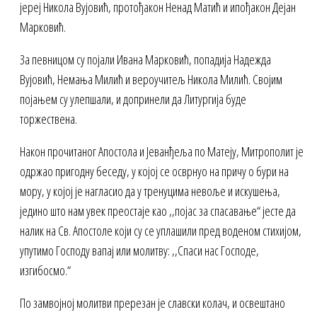
јереј Никола Вујовић, протођакон Ненад Матић и ипођакон Дејан
Марковић.
За певницом су појали Ивана Марковић, попадија Надежда
Вујовић, Немања Милић и вероучитељ Никола Милић. Својим
појањем су улепшали, и допринели да Литургија буде
торжествена.
Након прочитаног Апостола и Јеванђеља по Матеју, Митрополит је
одржао пригодну беседу, у којој се осврнуо на причу о бури на
мору, у којој је нагласио да у тренуцима невоље и искушења,
једино што нам увек преостаје као ,,појас за спасавање“ јесте да
налик на Св. Апостоле који су се уплашили пред воденом стихијом,
упутимо Господу вапај или молитву: ,,Спаси нас Господе,
изгибосмо.“
По замвојној молитви пререзан је славски колач, и освештано