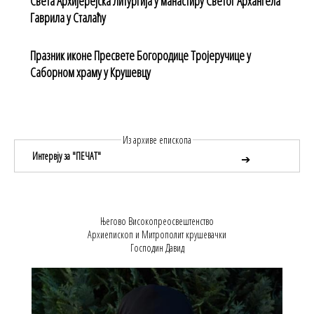
Света Архијерејска Литургија у манастиру Светог Архангела
Гаврила у Сталаћу
Празник иконе Пресвете Богородице Тројеручице у
Саборном храму у Крушевцу
Из архиве епископа
Интервју за "ПЕЧАТ"
➔
Његово Високопреосвештенство
Архиепископ и Митрополит крушевачки
Господин Давид