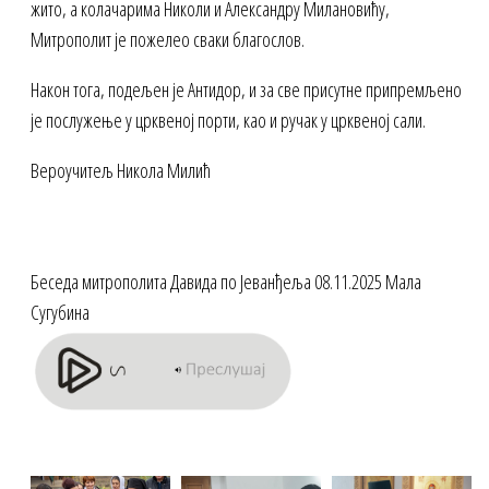
жито, а колачарима Николи и Александру Милановићу,
Митрополит је пожелео сваки благослов.
Након тога, подељен је Антидор, и за све присутне припремљено
је послужење у црквеној порти, као и ручак у црквеној сали.
Вероучитељ Никола Милић
Беседа митрополита Давида по Јеванђеља 08.11.2025 Мала
Сугубина